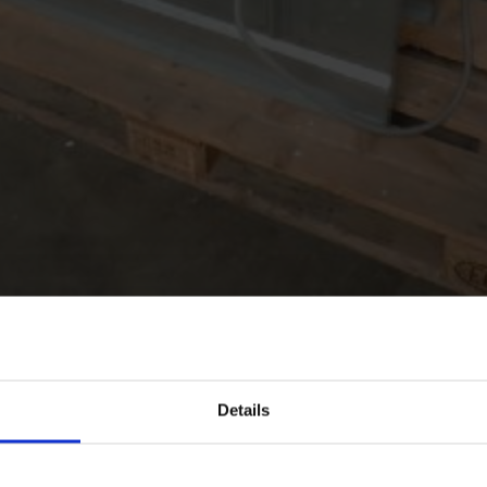
P4DK.7Q1B
Details