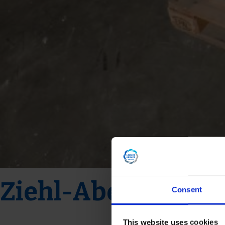
Ziehl-Abegg RE40
Consent
This website uses cookies