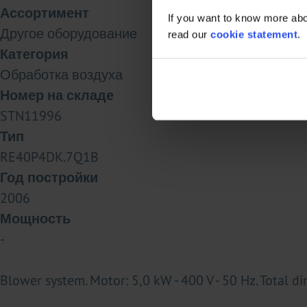
Ассортимент
If you want to know more abou
Другое оборудование
read our
cookie statement
.
Категория
Обработка воздуха
Номер на складе
STN11996
Тип
RE40P4DK.7Q1B
Год постройки
2006
Мощность
-
Blower system. Motor: 5,0 kW - 400 V - 50 Hz. Total d