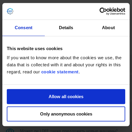
Consent
Details
About
This website uses cookies
If you want to know more about the cookies we use, the
Может ли LDFE помочь мне с установкой?
data that is collected with it and about your rights in this
regard, read our
cookie statement
.
Что означают условия «реновация», «в рабочем
состоянии» и «как есть»?
Allow all cookies
Могу ли я доверять подержанным машинам?
Only anonymous cookies
Может ли LDFE также предложить новые машины?