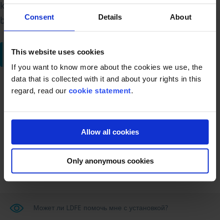
kg. Will be sold together with STN11950 (Ribbon
Consent
Details
About
blender). Last photo is of both together.
This website uses cookies
Запросить предложение
If you want to know more about the cookies we use, the
data that is collected with it and about your rights in this
Вернуться к обзору
regard, read our
cookie statement
.
Allow all cookies
Only anonymous cookies
Может ли LDFE помочь мне с установкой?