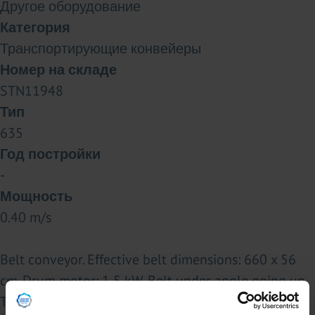
Другое оборудование
Категория
Транспортирующие конвейеры
Номер на складе
STN11948
Тип
635
Год постройки
-
Мощность
0.40 m/s
Belt conveyor. Effective belt dimensions: 660 x 56
cm. Drum motor: 1,5 kW. Belt under angle going up.
Total dimensions: 670 x 120 x 100 cm. Weight: 670