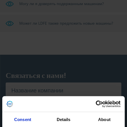
Могу ли я доверять подержанным машинам?
Может ли LDFE также предложить новые машины?
Связаться с нами!
Название компании
Имя
*
Consent
Details
About