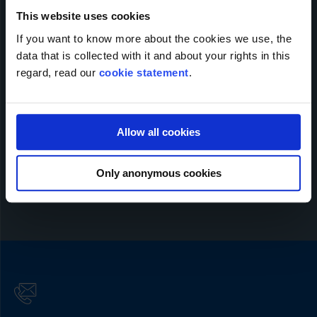
Номер телефона
*
This website uses cookies
If you want to know more about the cookies we use, the
data that is collected with it and about your rights in this
Сообщение
regard, read our
cookie statement
.
Allow all cookies
Отправлять
Only anonymous cookies