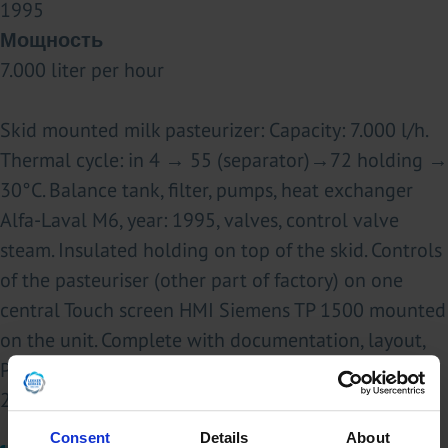
1995
Мощность
7.000 liter per hour
Skid mounted milk pasteurizer: Capacity: 7.000 l/h.
Thermal cycle: in 4 → 55 (separator)→72 holding →
30°C. Balance tank, filter, pumps, heat exchanger
Alfa-Laval M6, year: 1995, valves, control valve
steam. Insulated holding on top of the skid. Controls
of the pasteuriser (other part of factory) on one
central Touch screen HMI Siemens TP 1500 mounted
on the unit. Complete with documentation, layout,
P&ID’s and software. Total dimensions (skid):
260x250x275 (lxwxh) cm - weight: 1.280 kg.
Consent
Details
About