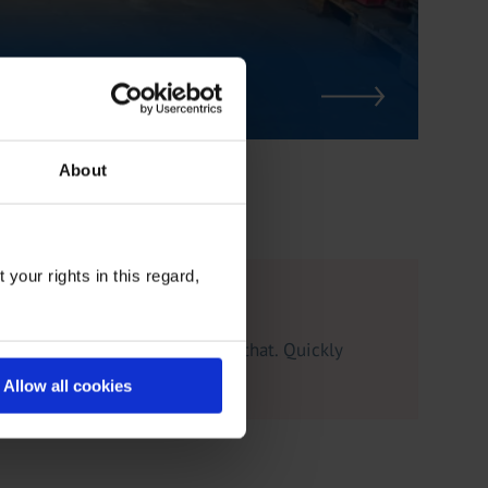
About
your rights in this regard,
unfortunately cannot (yet) do that. Quickly
Allow all cookies