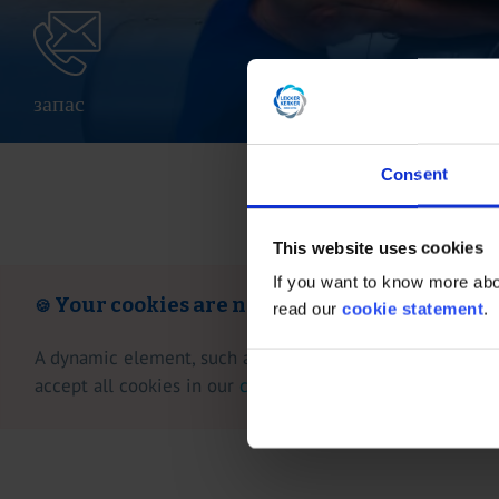
запас
Consent
This website uses cookies
If you want to know more abou
Your cookies are not accepted
🍪
read our
cookie statement
.
A dynamic element, such as a video, is normally displaye
accept all cookies in our
cookie notice
or on our
cookie 