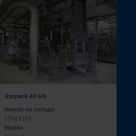
Ampack AF 6/6
Номер на складе
STN16183
Марка