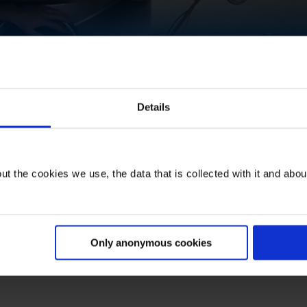
Details
t the cookies we use, the data that is collected with it and about 
d at this location. Because you have not accepted cookies, we 
page
.
Only anonymous cookies